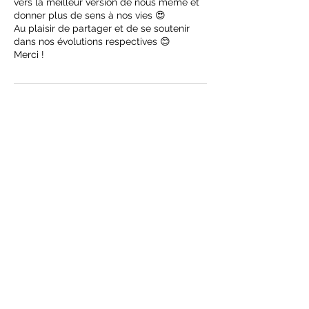
vers la meilleur version de nous même et
donner plus de sens à nos vies 😍
Au plaisir de partager et de se soutenir
dans nos évolutions respectives 😊
Merci !
Coordonnées
Abonnement
Envoyer