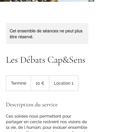
Cet ensemble de séances ne peut plus
être réservé.
Les Débats Cap&Sens
10
euros
Terminé
T
10 €
Location 1
e
r
m
Description du service
i
n
Ces soirées nous permettent pour
é
partager en cercle restreint nos visions de
la vie, de l humain, pour évoluer ensemble