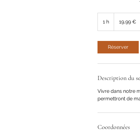
19,99
euros
1 h
1
19,99 €
Réserver
Description du se
Vivre dans notre m
permettront de mai
Coordonnées