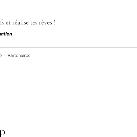
s et réalise tes rêves !
ation
e
Partenaires
p